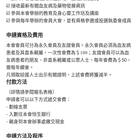
☑️
接收最新有關血友病及藥物發展資訊
☑️
參與本會舉辦的教育及身心靈工作坊及講座
☑️
參與每年舉辦的會員大會，並有資格參選或投選執委會成員
申請資格及費用
本會會員可分為永久會員及友誼會員。永久會員必須為血友病
；友誼會員可以為血
患者及其直系親屬，一次性會費為＄100
友病患者的朋友、非直系親屬或公眾人士，每年會費為＄50，
需每年續會。
凡領取綜援人士出示有關證明，上述會費將獲減半。
付款方法
（詳情請參閱報名表格）
申請者可以以下方式遞交會費：
- 劃線支票
- 入數往本會恒生銀行
- 親身到本會辦事處繳交現金
申請方法及程序