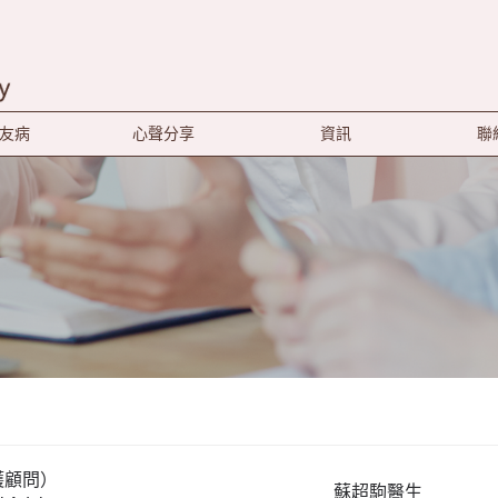
友病
心聲分享
資訊
聯
護顧問）
蘇超駒醫生