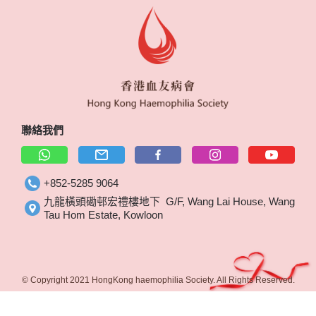
聯絡我們
+852-5285 9064
九龍橫頭磡邨宏禮樓地下 G/F, Wang Lai House, Wang
Tau Hom Estate, Kowloon
© Copyright 2021 HongKong haemophilia Society. All Rights Reserved.