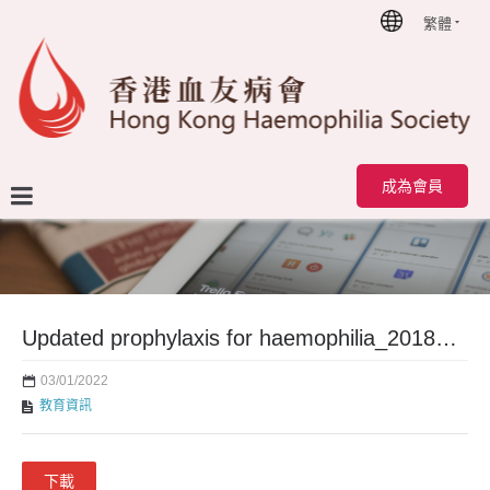
繁體
首頁
Updated prophylaxis for haemophilia_20180415
成為會員
Updated prophylaxis for haemophilia_20180415
03/01/2022
教育資訊
下載